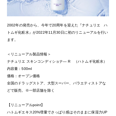
2002
年の発売から、今年で
20
周年を迎えた『ナチュリエ ハ
トムギ化粧水』が
2022
年
11
月
30
日に初のリニューアルを行い
ます。
＜リニューアル製品情報＞
ナチュリエ スキンコンディショナ―
R
（ハトムギ化粧水）
内容量：
500ml
価格：オープン価格
全国のドラッグストア、大型スーパー、バラエティストアな
どで販売。※一部店舗を除く
【リニューアル
point
】
ハトムギエキス
20%
増量でさっぱり感はそのままに保湿力
UP