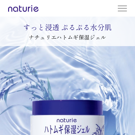
すっと浸透 ぷるぷる水分肌
ナチュリエ
ハトムギ保湿ジェル