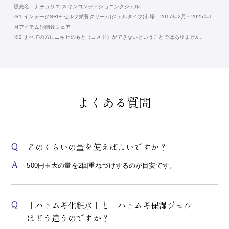
販売名：ナチュリエ スキンコンディショニングジェル
※1 インテージSRI+ セルフ栄養クリーム(ジェルタイプ)市場 2017年2月～2025年1
月アイテム別個数シェア
※2 すべての方にニキビのもと（コメド）ができないということではありません。
よくある質問
Q
どのくらいの量を使えばよいですか？
A
500円玉大の量を2回重ねづけするのが目安です。
Q
「ハトムギ化粧水」と「ハトムギ保湿ジェル」
はどう違うのですか？