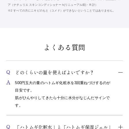
ア（ナチュリエ スキンコンディショナー h(リニューアル前)・R 計）
※2 すべての方にニキビのもと（コメド）ができないということではありません。
よくある質問
Q
どのくらいの量を使えばよいですか？
A
500円玉大の量のハトムギ化粧水を3回重ねづけするのが
目安です。
肌がひんやりしてきたら十分に水分がなじんだサインで
す。
Q
「ハトムギ化粧水」と「ハトムギ保湿ジェル」