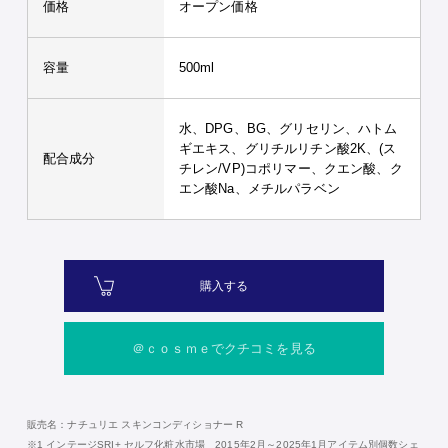
価格
オープン価格
容量
500ml
水、DPG、BG、グリセリン、ハトム
ギエキス、グリチルリチン酸2K、(ス
配合成分
チレン/VP)コポリマー、クエン酸、ク
エン酸Na、メチルパラベン
購入する
＠ｃｏｓｍｅでクチコミを見る
販売名：ナチュリエ スキンコンディショナー R
※1 インテージSRI+ セルフ化粧水市場 2015年2月～2025年1月アイテム別個数シェ