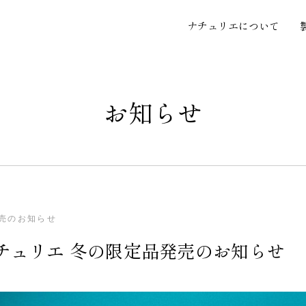
ナチュリエについて
お知らせ
売のお知らせ
 ナチュリエ 冬の限定品発売のお知らせ