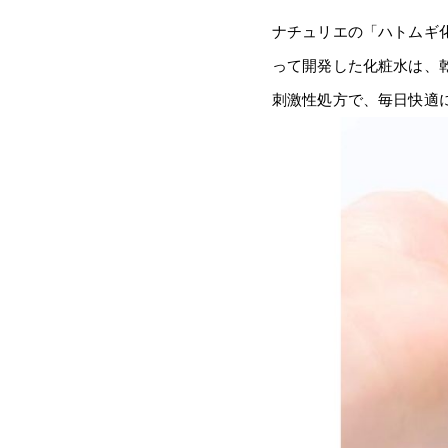
ナチュリエの「ハトムギ
って開発した化粧水は、
刺激性処方で、毎日快適