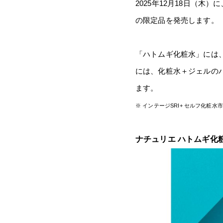
2025年12月18日（木）に
の限定品を発売します。
「ハトムギ化粧水」には
には、化粧水＋ジェルの
ます。
※ インテージSRI+ セルフ化粧水
ナチュリエ ハトムギ化