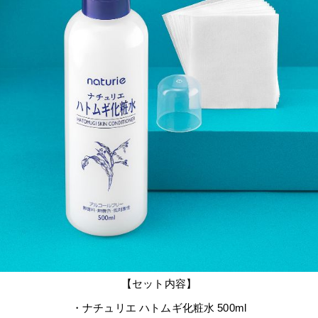
【セット内容】
・ナチュリエ ハトムギ化粧水
500ml