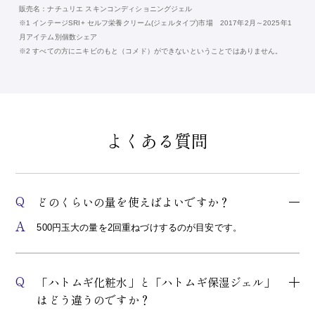
販売名：ナチュリエ スキンコンディショニングジェル
※1 インテージSRI+ セルフ栄養クリーム(ジェルタイプ)市場 2017年2月～2025年1
月アイテム別個数シェア
※2 すべての方にニキビのもと（コメド）ができないということではありません。
よくある質問
Q
どのくらいの量を使えばよいですか？
A
500円玉大の量を2回重ねづけするのが目安です。
Q
「ハトムギ化粧水」と「ハトムギ保湿ジェル」
はどう違うのですか？