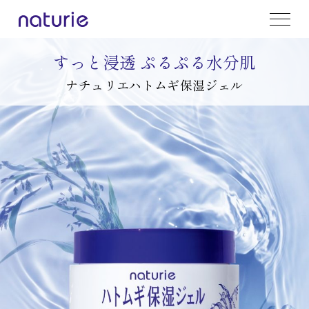
すっと浸透 ぷるぷる水分肌
ナチュリエ
ハトムギ保湿ジェル