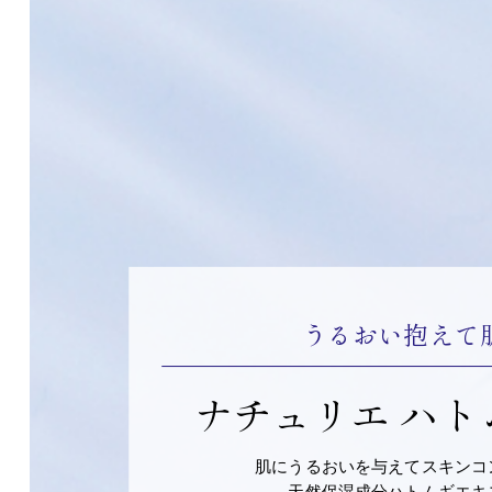
うるおい抱えて
ナチュリエ ハト
肌にうるおいを与えてスキンコ