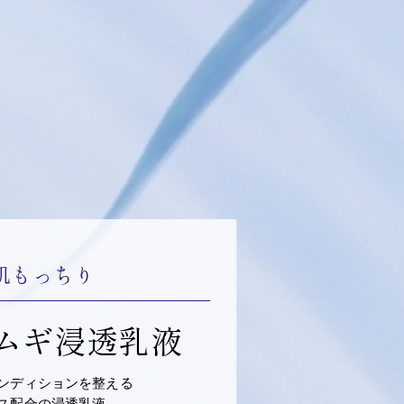
肌もっちり
ムギ浸透乳液
ンディションを整える